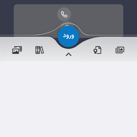
حقوق مؤلف و نشر برای دبستان ۱ دخترانه محفوظ است.
برداشت و استفاده از کلیه مطالب این سایت با ذکر منبع و آدرس
صفحه مجاز می‌باشد.
شم
ابری‌
قدرت یافته از
سامانهٔ جامع
و مناسبت‌ها
و مقالات
رویدادها
آموزش‌ها
اخبار مدرسه
وبرنامه ها
دوره‌ها
نسخه اندروید
نسخه ios
تالار گفتگو
دلنوشت‌ها