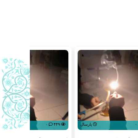
 اهالی کوثر
جشن میلاد آقا صاحب الزمان (عج)